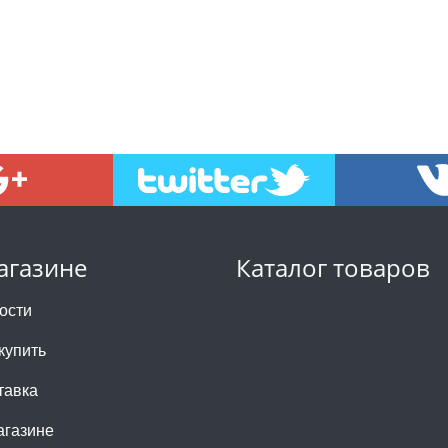
агазине
Каталог товаров
ости
купить
тавка
агазине